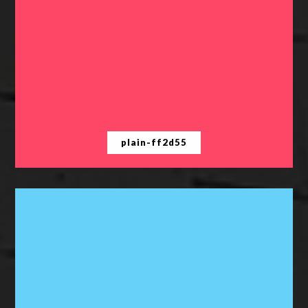
plain-ff2d55