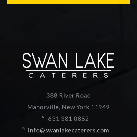
388 River Road
Manorville, New York
11949
631 381 0882
info@swanlakecaterers.com