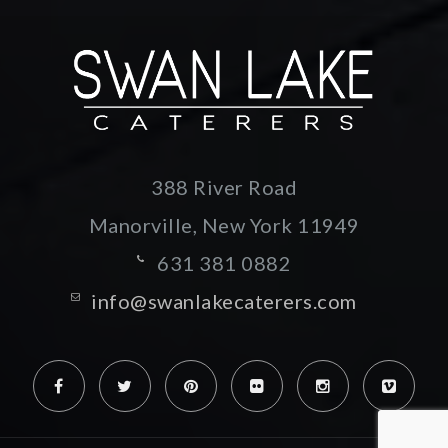
388 River Road
Manorville, New York
11949
631 381 0882
info@swanlakecaterers.com